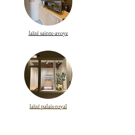
laïzé sainte-avoye
laïzé palais-royal